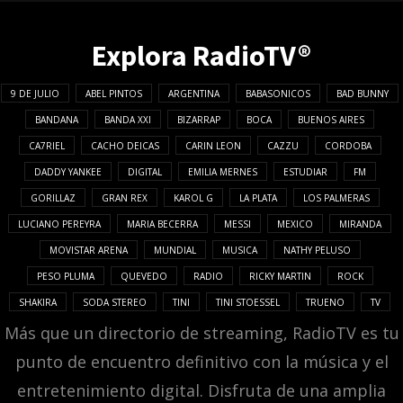
Explora RadioTV®
9 DE JULIO
ABEL PINTOS
ARGENTINA
BABASONICOS
BAD BUNNY
BANDANA
BANDA XXI
BIZARRAP
BOCA
BUENOS AIRES
CA7RIEL
CACHO DEICAS
CARIN LEON
CAZZU
CORDOBA
DADDY YANKEE
DIGITAL
EMILIA MERNES
ESTUDIAR
FM
GORILLAZ
GRAN REX
KAROL G
LA PLATA
LOS PALMERAS
LUCIANO PEREYRA
MARIA BECERRA
MESSI
MEXICO
MIRANDA
MOVISTAR ARENA
MUNDIAL
MUSICA
NATHY PELUSO
PESO PLUMA
QUEVEDO
RADIO
RICKY MARTIN
ROCK
SHAKIRA
SODA STEREO
TINI
TINI STOESSEL
TRUENO
TV
Más que un directorio de streaming, RadioTV es tu
punto de encuentro definitivo con la música y el
entretenimiento digital. Disfruta de una amplia