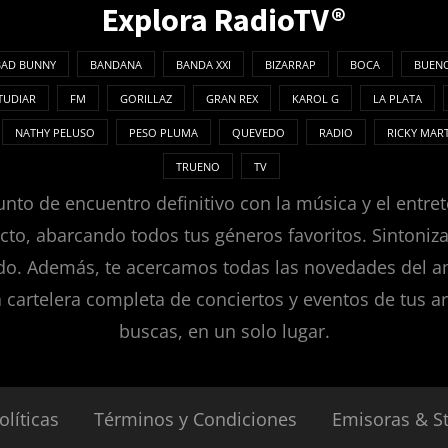
Explora RadioTV®
BAD BUNNY
BANDANA
BANDA XXI
BIZARRAP
BOCA
BUENO
TUDIAR
FM
GORILLAZ
GRAN REX
KAROL G
LA PLATA
NATHY PELUSO
PESO PLUMA
QUEVEDO
RADIO
RICKY MAR
TRUENO
TV
nto de encuentro definitivo con la música y el entret
ecto, abarcando todos tus géneros favoritos. Sintoni
. Además, te acercamos todas las novedades del ambie
a cartelera completa de conciertos y eventos de tus ar
buscas, en un solo lugar.
olíticas
Términos y Condiciones
Emisoras & S