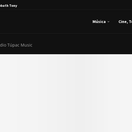
bbath Tony Iommi...
Música
Cine, 
dio Túpac Music