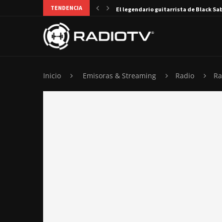
TENDENCIA
El legendario guitarrista de Black Sa
Inicio
Emisoras & Streaming
Radio
Ra