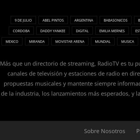
9 DE JULIO
ABEL PINTOS
ARGENTINA
BABASONICOS
CORDOBA
DADDY YANKEE
DIGITAL
EMILIA MERNES
ES
MEXICO
MIRANDA
MOVISTAR ARENA
MUNDIAL
MUSICA
Más que un directorio de streaming, RadioTV es tu pu
canales de televisión y estaciones de radio en dir
propuestas musicales y mantente siempre informado
de la industria, los lanzamientos más esperados, y l
Sobre Nosotros
P