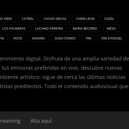
S AIRES
CA7RIEL
CACHO DEICAS
CARIN LEON
CAZZU
LOS PALMERAS
LUCIANO PEREYRA
MARIA BECERRA
MESSI
TIN
ROCK
SHAKIRA
SODA STEREO
TINI
TINI STOESSEL
enimiento digital. Disfruta de una amplia variedad de
za tus emisoras preferidas en vivo, descubre nuevas
nte artístico: sigue de cerca las últimas noticias
tistas predilectos. Todo el contenido audiovisual que
treaming
Alta aquí