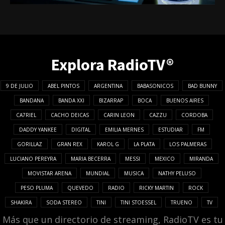
Explora RadioTV®
9 DE JULIO
ABEL PINTOS
ARGENTINA
BABASONICOS
BAD BUNNY
BANDANA
BANDA XXI
BIZARRAP
BOCA
BUENOS AIRES
CA7RIEL
CACHO DEICAS
CARIN LEON
CAZZU
CORDOBA
DADDY YANKEE
DIGITAL
EMILIA MERNES
ESTUDIAR
FM
GORILLAZ
GRAN REX
KAROL G
LA PLATA
LOS PALMERAS
LUCIANO PEREYRA
MARIA BECERRA
MESSI
MEXICO
MIRANDA
MOVISTAR ARENA
MUNDIAL
MUSICA
NATHY PELUSO
PESO PLUMA
QUEVEDO
RADIO
RICKY MARTIN
ROCK
SHAKIRA
SODA STEREO
TINI
TINI STOESSEL
TRUENO
TV
Más que un directorio de streaming, RadioTV es tu