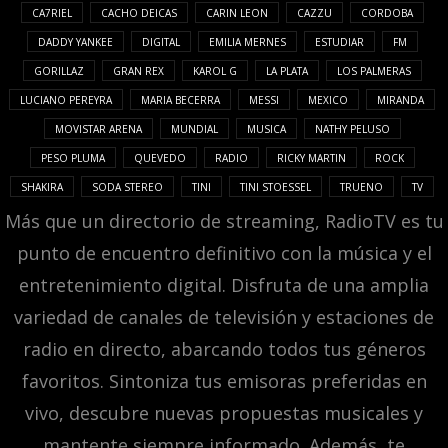
CA7RIEL
CACHO DEICAS
CARIN LEON
CAZZU
CORDOBA
DADDY YANKEE
DIGITAL
EMILIA MERNES
ESTUDIAR
FM
GORILLAZ
GRAN REX
KAROL G
LA PLATA
LOS PALMERAS
LUCIANO PEREYRA
MARIA BECERRA
MESSI
MEXICO
MIRANDA
MOVISTAR ARENA
MUNDIAL
MUSICA
NATHY PELUSO
PESO PLUMA
QUEVEDO
RADIO
RICKY MARTIN
ROCK
SHAKIRA
SODA STEREO
TINI
TINI STOESSEL
TRUENO
TV
Más que un directorio de streaming, RadioTV es tu
punto de encuentro definitivo con la música y el
entretenimiento digital. Disfruta de una amplia
variedad de canales de televisión y estaciones de
radio en directo, abarcando todos tus géneros
favoritos. Sintoniza tus emisoras preferidas en
vivo, descubre nuevas propuestas musicales y
mantente siempre informado. Además, te