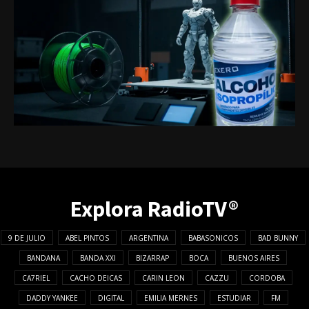
Explora RadioTV®
9 DE JULIO
ABEL PINTOS
ARGENTINA
BABASONICOS
BAD BUNNY
BANDANA
BANDA XXI
BIZARRAP
BOCA
BUENOS AIRES
CA7RIEL
CACHO DEICAS
CARIN LEON
CAZZU
CORDOBA
DADDY YANKEE
DIGITAL
EMILIA MERNES
ESTUDIAR
FM