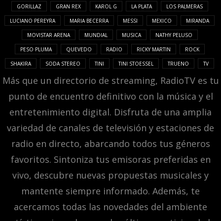
GORILLAZ
GRAN REX
KAROL G
LA PLATA
LOS PALMERAS
LUCIANO PEREYRA
MARIA BECERRA
MESSI
MEXICO
MIRANDA
MOVISTAR ARENA
MUNDIAL
MUSICA
NATHY PELUSO
PESO PLUMA
QUEVEDO
RADIO
RICKY MARTIN
ROCK
SHAKIRA
SODA STEREO
TINI
TINI STOESSEL
TRUENO
TV
Más que un directorio de streaming, RadioTV es tu
punto de encuentro definitivo con la música y el
entretenimiento digital. Disfruta de una amplia
variedad de canales de televisión y estaciones de
radio en directo, abarcando todos tus géneros
favoritos. Sintoniza tus emisoras preferidas en
vivo, descubre nuevas propuestas musicales y
mantente siempre informado. Además, te
acercamos todas las novedades del ambiente