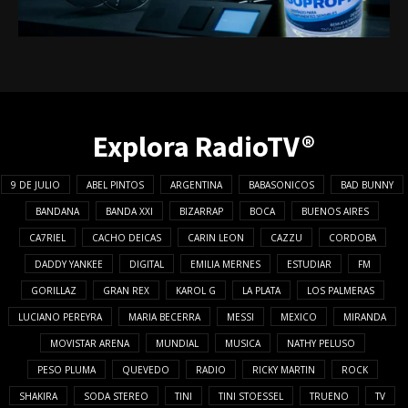
Explora RadioTV®
9 DE JULIO
ABEL PINTOS
ARGENTINA
BABASONICOS
BAD BUNNY
BANDANA
BANDA XXI
BIZARRAP
BOCA
BUENOS AIRES
CA7RIEL
CACHO DEICAS
CARIN LEON
CAZZU
CORDOBA
DADDY YANKEE
DIGITAL
EMILIA MERNES
ESTUDIAR
FM
GORILLAZ
GRAN REX
KAROL G
LA PLATA
LOS PALMERAS
LUCIANO PEREYRA
MARIA BECERRA
MESSI
MEXICO
MIRANDA
MOVISTAR ARENA
MUNDIAL
MUSICA
NATHY PELUSO
PESO PLUMA
QUEVEDO
RADIO
RICKY MARTIN
ROCK
SHAKIRA
SODA STEREO
TINI
TINI STOESSEL
TRUENO
TV