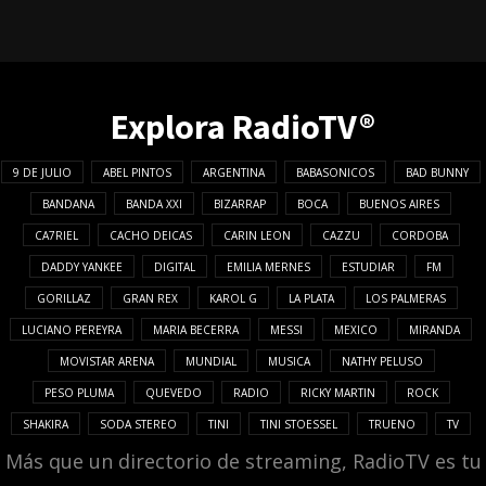
Explora RadioTV®
9 DE JULIO
ABEL PINTOS
ARGENTINA
BABASONICOS
BAD BUNNY
BANDANA
BANDA XXI
BIZARRAP
BOCA
BUENOS AIRES
CA7RIEL
CACHO DEICAS
CARIN LEON
CAZZU
CORDOBA
DADDY YANKEE
DIGITAL
EMILIA MERNES
ESTUDIAR
FM
GORILLAZ
GRAN REX
KAROL G
LA PLATA
LOS PALMERAS
LUCIANO PEREYRA
MARIA BECERRA
MESSI
MEXICO
MIRANDA
MOVISTAR ARENA
MUNDIAL
MUSICA
NATHY PELUSO
PESO PLUMA
QUEVEDO
RADIO
RICKY MARTIN
ROCK
SHAKIRA
SODA STEREO
TINI
TINI STOESSEL
TRUENO
TV
Más que un directorio de streaming, RadioTV es tu