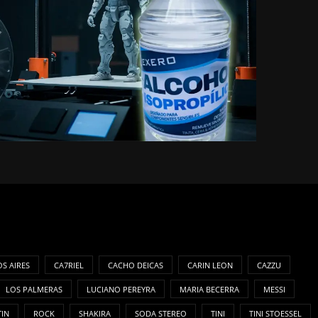
S AIRES
CA7RIEL
CACHO DEICAS
CARIN LEON
CAZZU
LOS PALMERAS
LUCIANO PEREYRA
MARIA BECERRA
MESSI
TIN
ROCK
SHAKIRA
SODA STEREO
TINI
TINI STOESSEL