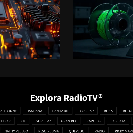
Explora RadioTV®
BAD BUNNY
BANDANA
BANDA XXI
BIZARRAP
BOCA
BUENO
TUDIAR
FM
GORILLAZ
GRAN REX
KAROL G
LA PLATA
NATHY PELUSO
PESO PLUMA
QUEVEDO
RADIO
RICKY MAR