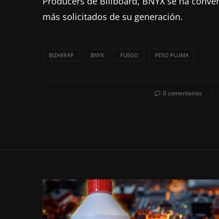
Producers de Billboard, BNYX se ha conve
más solicitados de su generación.
BIZARRAP
BNYX
FUEGO
PESO PLUMA
0 comentarios