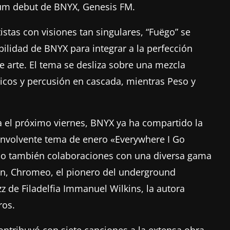
bum debut de BNYX, Genesis FM.
istas con visiones tan singulares, “Fuëgo” se
ilidad de BNYX para integrar a la perfección
e arte. El tema se desliza sobre una mezcla
ticos y percusión en cascada, mientras Peso y
 el próximo viernes, BNYX ya ha compartido la
 envolvente tema de enero «Everywhere I Go
no también colaboraciones con una diversa gama
Sean, Chromeo, el pionero del underground
zz de Filadelfia Immanuel Wilkins, la autora
ros.
ntribuyó con siete canciones a la extensa obra