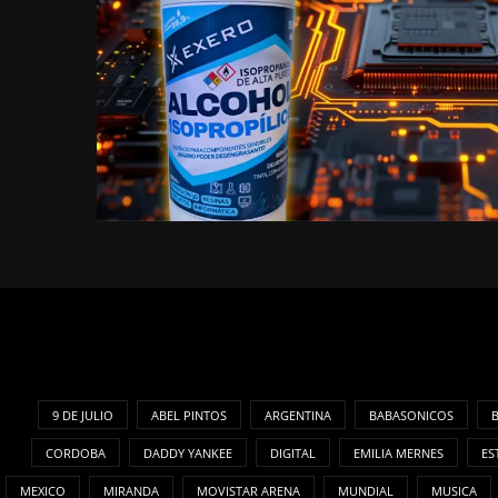
9 DE JULIO
ABEL PINTOS
ARGENTINA
BABASONICOS
CORDOBA
DADDY YANKEE
DIGITAL
EMILIA MERNES
ES
MEXICO
MIRANDA
MOVISTAR ARENA
MUNDIAL
MUSICA