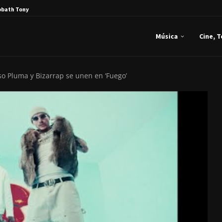
bbath Tony Iommi...
Música
Cine, 
so Pluma y Bizarrap se unen en ‘Fuego’