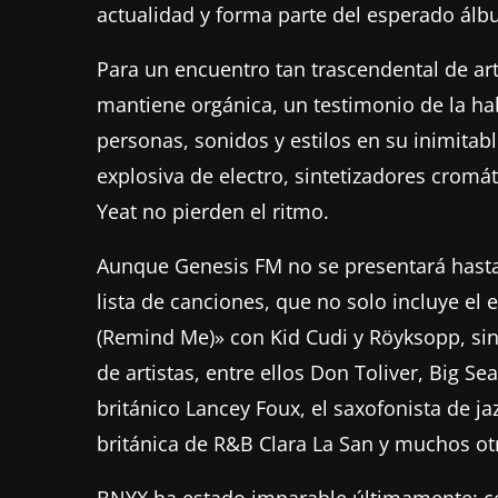
actualidad y forma parte del esperado ál
Para un encuentro tan trascendental de art
mantiene orgánica, un testimonio de la hab
personas, sonidos y estilos en su inimitabl
explosiva de electro, sintetizadores cromá
Yeat no pierden el ritmo.
Aunque Genesis FM no se presentará hasta
lista de canciones, que no solo incluye el
(Remind Me)» con Kid Cudi y Röyksopp, si
de artistas, entre ellos Don Toliver, Big 
británico Lancey Foux, el saxofonista de ja
británica de R&B Clara La San y muchos ot
BNYX ha estado imparable últimamente: co