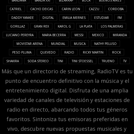
BANDANA
BANDA XXI
BIZARRAP
BOCA
BUENOS AIRES
CA7RIEL
CACHO DEICAS
CARIN LEON
CAZZU
CORDOBA
DADDY YANKEE
DIGITAL
EMILIA MERNES
ESTUDIAR
FM
GORILLAZ
GRAN REX
KAROL G
LA PLATA
LOS PALMERAS
LUCIANO PEREYRA
MARIA BECERRA
MESSI
MEXICO
MIRANDA
MOVISTAR ARENA
MUNDIAL
MUSICA
NATHY PELUSO
PESO PLUMA
QUEVEDO
RADIO
RICKY MARTIN
ROCK
SHAKIRA
SODA STEREO
TINI
TINI STOESSEL
TRUENO
TV
Más que un directorio de streaming, RadioTV es tu
punto de encuentro definitivo con la música y el
entretenimiento digital. Disfruta de una amplia
variedad de canales de televisión y estaciones de
radio en directo, abarcando todos tus géneros
favoritos. Sintoniza tus emisoras preferidas en
vivo, descubre nuevas propuestas musicales y