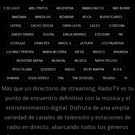
9 DE JULIO
ABEL PINTOS
ARGENTINA
BABASONICOS
BAD BUNNY
BANDANA
BANDA XXI
BIZARRAP
BOCA
BUENOS AIRES
CA7RIEL
CACHO DEICAS
CARIN LEON
CAZZU
CORDOBA
DADDY YANKEE
DIGITAL
EMILIA MERNES
ESTUDIAR
FM
GORILLAZ
GRAN REX
KAROL G
LA PLATA
LOS PALMERAS
LUCIANO PEREYRA
MARIA BECERRA
MESSI
MEXICO
MIRANDA
MOVISTAR ARENA
MUNDIAL
MUSICA
NATHY PELUSO
PESO PLUMA
QUEVEDO
RADIO
RICKY MARTIN
ROCK
SHAKIRA
SODA STEREO
TINI
TINI STOESSEL
TRUENO
TV
Más que un directorio de streaming, RadioTV es tu
punto de encuentro definitivo con la música y el
entretenimiento digital. Disfruta de una amplia
variedad de canales de televisión y estaciones de
radio en directo, abarcando todos tus géneros