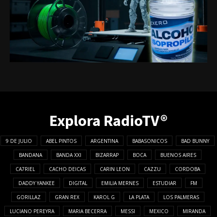
Explora RadioTV®
9 DE JULIO
ABEL PINTOS
ARGENTINA
BABASONICOS
BAD BUNNY
BANDANA
BANDA XXI
BIZARRAP
BOCA
BUENOS AIRES
CA7RIEL
CACHO DEICAS
CARIN LEON
CAZZU
CORDOBA
DADDY YANKEE
DIGITAL
EMILIA MERNES
ESTUDIAR
FM
GORILLAZ
GRAN REX
KAROL G
LA PLATA
LOS PALMERAS
LUCIANO PEREYRA
MARIA BECERRA
MESSI
MEXICO
MIRANDA