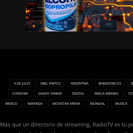
9 DE JULIO
ABEL PINTOS
ARGENTINA
BABASONICOS
CORDOBA
DADDY YANKEE
DIGITAL
EMILIA MERNES
ES
MEXICO
MIRANDA
MOVISTAR ARENA
MUNDIAL
MUSICA
Más que un directorio de streaming, RadioTV es tu pu