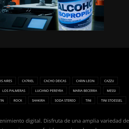
S AIRES
CA7RIEL
CACHO DEICAS
CARIN LEON
CAZZU
LOS PALMERAS
LUCIANO PEREYRA
MARIA BECERRA
MESSI
TIN
ROCK
SHAKIRA
SODA STEREO
TINI
TINI STOESSEL
enimiento digital. Disfruta de una amplia variedad de