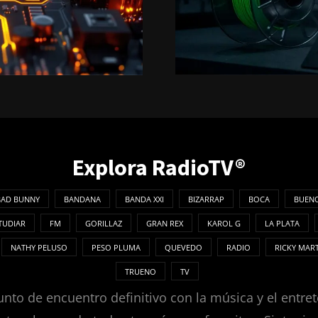
Explora RadioTV®
BAD BUNNY
BANDANA
BANDA XXI
BIZARRAP
BOCA
BUENO
TUDIAR
FM
GORILLAZ
GRAN REX
KAROL G
LA PLATA
NATHY PELUSO
PESO PLUMA
QUEVEDO
RADIO
RICKY MAR
TRUENO
TV
nto de encuentro definitivo con la música y el entret