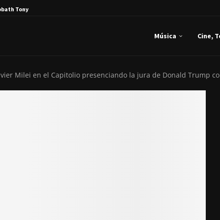
bbath Tony Iommi...
Música
Cine, 
avier Milei en el Capitolio presenciando la jura de Donald Trump 