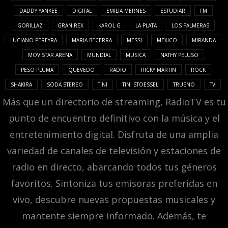
DADDY YANKEE
DIGITAL
EMILIA MERNES
ESTUDIAR
FM
GORILLAZ
GRAN REX
KAROL G
LA PLATA
LOS PALMERAS
LUCIANO PEREYRA
MARIA BECERRA
MESSI
MEXICO
MIRANDA
MOVISTAR ARENA
MUNDIAL
MUSICA
NATHY PELUSO
PESO PLUMA
QUEVEDO
RADIO
RICKY MARTIN
ROCK
SHAKIRA
SODA STEREO
TINI
TINI STOESSEL
TRUENO
TV
Más que un directorio de streaming, RadioTV es tu
punto de encuentro definitivo con la música y el
entretenimiento digital. Disfruta de una amplia
variedad de canales de televisión y estaciones de
radio en directo, abarcando todos tus géneros
favoritos. Sintoniza tus emisoras preferidas en
vivo, descubre nuevas propuestas musicales y
mantente siempre informado. Además, te