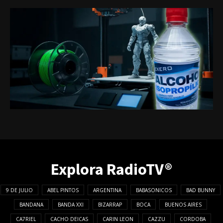
Explora RadioTV®
9 DE JULIO
ABEL PINTOS
ARGENTINA
BABASONICOS
BAD BUNNY
BANDANA
BANDA XXI
BIZARRAP
BOCA
BUENOS AIRES
CA7RIEL
CACHO DEICAS
CARIN LEON
CAZZU
CORDOBA