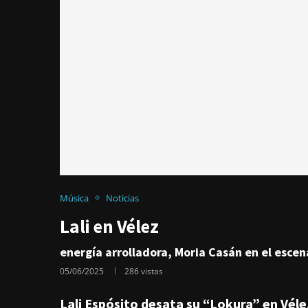
Música
Noticias
Lali en Vélez
energía arrolladora, Moria Casán en el escen
05/06/2025
286
vistas
Lali Espósito desata su “Lokura” en Vél