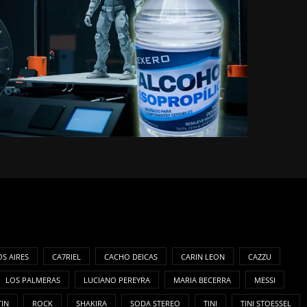
S AIRES
CA7RIEL
CACHO DEICAS
CARIN LEON
CAZZU
LOS PALMERAS
LUCIANO PEREYRA
MARIA BECERRA
MESSI
TIN
ROCK
SHAKIRA
SODA STEREO
TINI
TINI STOESSEL