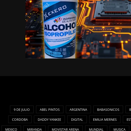
9 DE JULIO
ABEL PINTOS
ARGENTINA
BABASONICOS
CORDOBA
DADDY YANKEE
DIGITAL
EMILIA MERNES
ES
MEXICO
MIRANDA
MOVISTAR ARENA
MUNDIAL
MUSICA