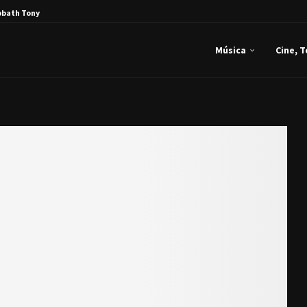
bbath Tony Iommi...
Música
Cine, 