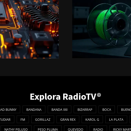
Explora RadioTV®
BAD BUNNY
BANDANA
BANDA XXI
BIZARRAP
BOCA
BUENO
TUDIAR
FM
GORILLAZ
GRAN REX
KAROL G
LA PLATA
NATHY PELUSO
PESO PLUMA
QUEVEDO
RADIO
RICKY MAR