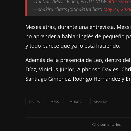
“Dai Dai” (Music Video) is OUT NOW!
https://t.
— shakira charts (@ShakOnChart)
May 23, 202
Meses atrás, durante una entrevista, Mess
no aprender a hablar inglés de pequeño par
y todo parece que ya lo está haciendo.
Además de la presencia de Leo, dentro del
Díaz, Vinícius Júnior, Alphonso Davies, Chr
Santiago Giménez, Rodrigo Hernández y Er
DAI DAI
MESSI
MUNDIAL
SHAKIRA
0 comentarios