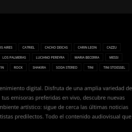
S AIRES
CA7RIEL
CACHO DEICAS
CARIN LEON
CAZZU
LOS PALMERAS
LUCIANO PEREYRA
MARIA BECERRA
MESSI
TIN
ROCK
SHAKIRA
SODA STEREO
TINI
TINI STOESSEL
enimiento digital. Disfruta de una amplia variedad de
za tus emisoras preferidas en vivo, descubre nuevas
nte artístico: sigue de cerca las últimas noticias
tistas predilectos. Todo el contenido audiovisual que