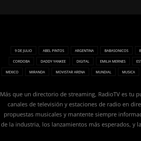
9 DE JULIO
ABEL PINTOS
ARGENTINA
BABASONICOS
CORDOBA
DADDY YANKEE
DIGITAL
EMILIA MERNES
ES
MEXICO
MIRANDA
MOVISTAR ARENA
MUNDIAL
MUSICA
Más que un directorio de streaming, RadioTV es tu pu
canales de televisión y estaciones de radio en dir
propuestas musicales y mantente siempre informado
de la industria, los lanzamientos más esperados, y l