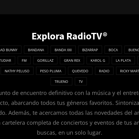
Explora RadioTV®
BAD BUNNY
BANDANA
BANDA XXI
BIZARRAP
BOCA
BUENO
TUDIAR
FM
GORILLAZ
GRAN REX
KAROL G
LA PLATA
NATHY PELUSO
PESO PLUMA
QUEVEDO
RADIO
RICKY MAR
TRUENO
TV
nto de encuentro definitivo con la música y el entret
ecto, abarcando todos tus géneros favoritos. Sintoni
. Además, te acercamos todas las novedades del ambie
a cartelera completa de conciertos y eventos de tus ar
buscas, en un solo lugar.