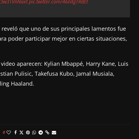
co/3w3TVnNaxt
pic.twitter.com/46nXgTRdEt
6
i reveló que uno de sus principales lamentos fue
a poder participar mejor en ciertas situaciones,
 video aparecen: Kylian Mbappé, Harry Kane, Luis
istian Pulisic, Takefusa Kubo, Jamal Musiala,
ling Haaland.
0