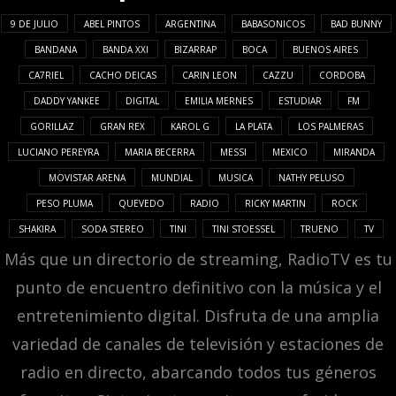
9 DE JULIO
ABEL PINTOS
ARGENTINA
BABASONICOS
BAD BUNNY
BANDANA
BANDA XXI
BIZARRAP
BOCA
BUENOS AIRES
CA7RIEL
CACHO DEICAS
CARIN LEON
CAZZU
CORDOBA
DADDY YANKEE
DIGITAL
EMILIA MERNES
ESTUDIAR
FM
GORILLAZ
GRAN REX
KAROL G
LA PLATA
LOS PALMERAS
LUCIANO PEREYRA
MARIA BECERRA
MESSI
MEXICO
MIRANDA
MOVISTAR ARENA
MUNDIAL
MUSICA
NATHY PELUSO
PESO PLUMA
QUEVEDO
RADIO
RICKY MARTIN
ROCK
SHAKIRA
SODA STEREO
TINI
TINI STOESSEL
TRUENO
TV
Más que un directorio de streaming, RadioTV es tu
punto de encuentro definitivo con la música y el
entretenimiento digital. Disfruta de una amplia
variedad de canales de televisión y estaciones de
radio en directo, abarcando todos tus géneros