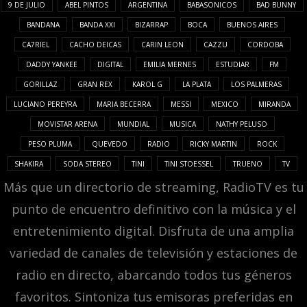
9 DE JULIO
ABEL PINTOS
ARGENTINA
BABASONICOS
BAD BUNNY
BANDANA
BANDA XXI
BIZARRAP
BOCA
BUENOS AIRES
CA7RIEL
CACHO DEICAS
CARIN LEON
CAZZU
CORDOBA
DADDY YANKEE
DIGITAL
EMILIA MERNES
ESTUDIAR
FM
GORILLAZ
GRAN REX
KAROL G
LA PLATA
LOS PALMERAS
LUCIANO PEREYRA
MARIA BECERRA
MESSI
MEXICO
MIRANDA
MOVISTAR ARENA
MUNDIAL
MUSICA
NATHY PELUSO
PESO PLUMA
QUEVEDO
RADIO
RICKY MARTIN
ROCK
SHAKIRA
SODA STEREO
TINI
TINI STOESSEL
TRUENO
TV
Más que un directorio de streaming, RadioTV es tu
punto de encuentro definitivo con la música y el
entretenimiento digital. Disfruta de una amplia
variedad de canales de televisión y estaciones de
radio en directo, abarcando todos tus géneros
favoritos. Sintoniza tus emisoras preferidas en