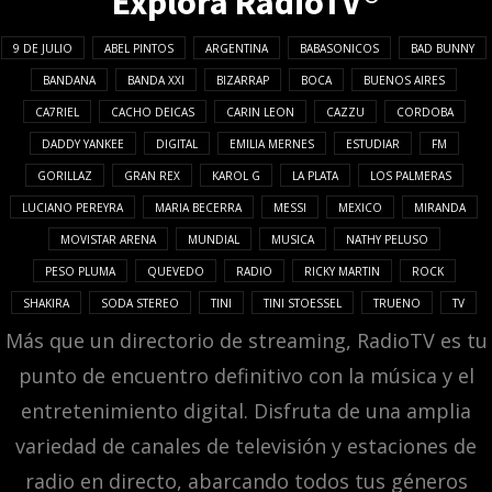
Explora RadioTV®
9 DE JULIO
ABEL PINTOS
ARGENTINA
BABASONICOS
BAD BUNNY
BANDANA
BANDA XXI
BIZARRAP
BOCA
BUENOS AIRES
CA7RIEL
CACHO DEICAS
CARIN LEON
CAZZU
CORDOBA
DADDY YANKEE
DIGITAL
EMILIA MERNES
ESTUDIAR
FM
GORILLAZ
GRAN REX
KAROL G
LA PLATA
LOS PALMERAS
LUCIANO PEREYRA
MARIA BECERRA
MESSI
MEXICO
MIRANDA
MOVISTAR ARENA
MUNDIAL
MUSICA
NATHY PELUSO
PESO PLUMA
QUEVEDO
RADIO
RICKY MARTIN
ROCK
SHAKIRA
SODA STEREO
TINI
TINI STOESSEL
TRUENO
TV
Más que un directorio de streaming, RadioTV es tu
punto de encuentro definitivo con la música y el
entretenimiento digital. Disfruta de una amplia
variedad de canales de televisión y estaciones de
radio en directo, abarcando todos tus géneros