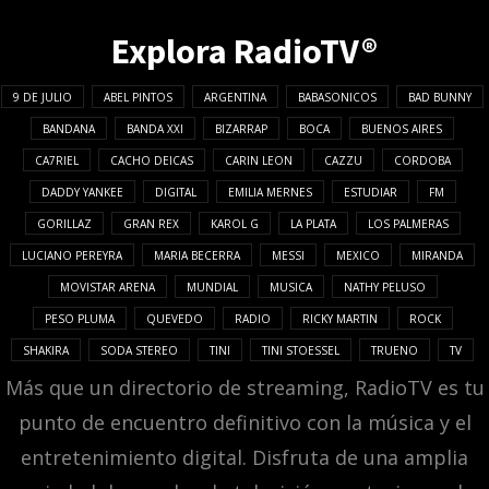
Explora RadioTV®
9 DE JULIO
ABEL PINTOS
ARGENTINA
BABASONICOS
BAD BUNNY
BANDANA
BANDA XXI
BIZARRAP
BOCA
BUENOS AIRES
CA7RIEL
CACHO DEICAS
CARIN LEON
CAZZU
CORDOBA
DADDY YANKEE
DIGITAL
EMILIA MERNES
ESTUDIAR
FM
GORILLAZ
GRAN REX
KAROL G
LA PLATA
LOS PALMERAS
LUCIANO PEREYRA
MARIA BECERRA
MESSI
MEXICO
MIRANDA
MOVISTAR ARENA
MUNDIAL
MUSICA
NATHY PELUSO
PESO PLUMA
QUEVEDO
RADIO
RICKY MARTIN
ROCK
SHAKIRA
SODA STEREO
TINI
TINI STOESSEL
TRUENO
TV
Más que un directorio de streaming, RadioTV es tu
punto de encuentro definitivo con la música y el
entretenimiento digital. Disfruta de una amplia