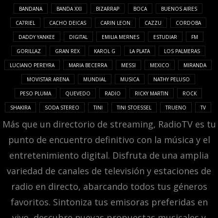
BANDANA
BANDA XXI
BIZARRAP
BOCA
BUENOS AIRES
CA7RIEL
CACHO DEICAS
CARIN LEON
CAZZU
CORDOBA
DADDY YANKEE
DIGITAL
EMILIA MERNES
ESTUDIAR
FM
GORILLAZ
GRAN REX
KAROL G
LA PLATA
LOS PALMERAS
LUCIANO PEREYRA
MARIA BECERRA
MESSI
MEXICO
MIRANDA
MOVISTAR ARENA
MUNDIAL
MUSICA
NATHY PELUSO
PESO PLUMA
QUEVEDO
RADIO
RICKY MARTIN
ROCK
SHAKIRA
SODA STEREO
TINI
TINI STOESSEL
TRUENO
TV
Más que un directorio de streaming, RadioTV es tu
punto de encuentro definitivo con la música y el
entretenimiento digital. Disfruta de una amplia
variedad de canales de televisión y estaciones de
radio en directo, abarcando todos tus géneros
favoritos. Sintoniza tus emisoras preferidas en
vivo, descubre nuevas propuestas musicales y