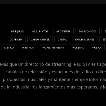
9 DE JULIO
ABEL PINTOS
ARGENTINA
BABASONICOS
CORDOBA
DADDY YANKEE
DIGITAL
EMILIA MERNES
ES
MEXICO
MIRANDA
MOVISTAR ARENA
MUNDIAL
MUSICA
Más que un directorio de streaming, RadioTV es tu pu
canales de televisión y estaciones de radio en dir
propuestas musicales y mantente siempre informado
de la industria, los lanzamientos más esperados, y l