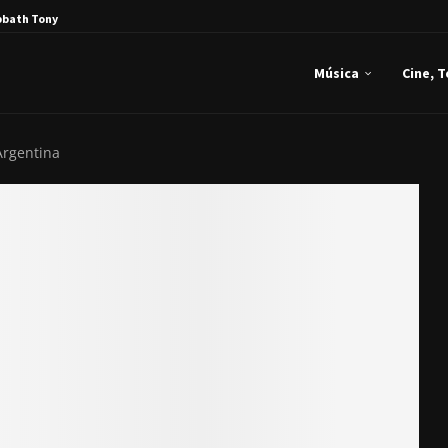
bbath Tony Iommi...
Música
Cine, 
Argentina