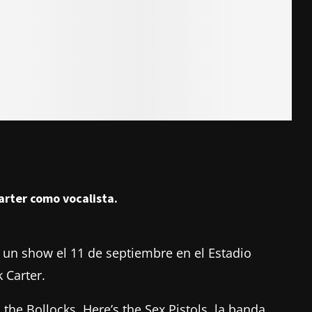
arter como vocalista.
n un show el 11 de septiembre en el Estadio
 Carter.
he Bollocks, Here’s the Sex Pistols, la banda