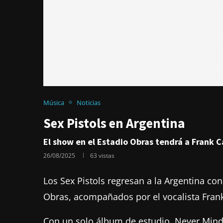
Música
Noticias
Sex Pistols en Argentina
El show en el Estadio Obras tendrá a Frank C
26/08/2025
63
vistas
Los Sex Pistols regresan a la Argentina co
Obras, acompañados por el vocalista Frank
Con un solo álbum de estudio, Never Mind t