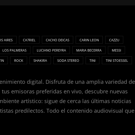
S AIRES
CA7RIEL
CACHO DEICAS
CARIN LEON
CAZZU
LOS PALMERAS
LUCIANO PEREYRA
MARIA BECERRA
MESSI
TIN
ROCK
SHAKIRA
SODA STEREO
TINI
TINI STOESSEL
enimiento digital. Disfruta de una amplia variedad de
za tus emisoras preferidas en vivo, descubre nuevas
nte artístico: sigue de cerca las últimas noticias
tistas predilectos. Todo el contenido audiovisual que