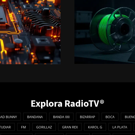
Explora RadioTV®
BAD BUNNY
BANDANA
BANDA XXI
BIZARRAP
BOCA
BUENO
TUDIAR
FM
GORILLAZ
GRAN REX
KAROL G
LA PLATA