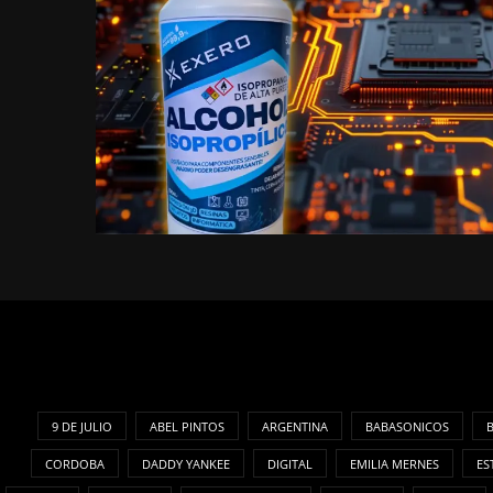
9 DE JULIO
ABEL PINTOS
ARGENTINA
BABASONICOS
CORDOBA
DADDY YANKEE
DIGITAL
EMILIA MERNES
ES