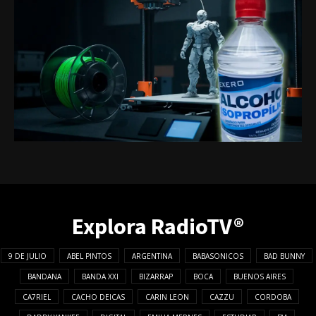
Explora RadioTV®
9 DE JULIO
ABEL PINTOS
ARGENTINA
BABASONICOS
BAD BUNNY
BANDANA
BANDA XXI
BIZARRAP
BOCA
BUENOS AIRES
CA7RIEL
CACHO DEICAS
CARIN LEON
CAZZU
CORDOBA