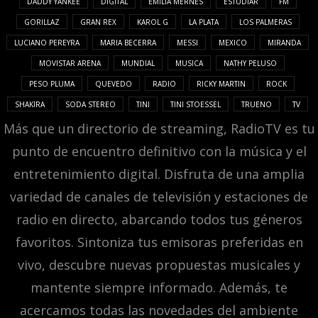
DADDY YANKEE
DIGITAL
EMILIA MERNES
ESTUDIAR
FM
GORILLAZ
GRAN REX
KAROL G
LA PLATA
LOS PALMERAS
LUCIANO PEREYRA
MARIA BECERRA
MESSI
MEXICO
MIRANDA
MOVISTAR ARENA
MUNDIAL
MUSICA
NATHY PELUSO
PESO PLUMA
QUEVEDO
RADIO
RICKY MARTIN
ROCK
SHAKIRA
SODA STEREO
TINI
TINI STOESSEL
TRUENO
TV
Más que un directorio de streaming, RadioTV es tu
punto de encuentro definitivo con la música y el
entretenimiento digital. Disfruta de una amplia
variedad de canales de televisión y estaciones de
radio en directo, abarcando todos tus géneros
favoritos. Sintoniza tus emisoras preferidas en
vivo, descubre nuevas propuestas musicales y
mantente siempre informado. Además, te
acercamos todas las novedades del ambiente