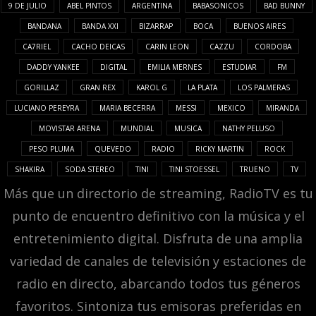
9 DE JULIO
ABEL PINTOS
ARGENTINA
BABASONICOS
BAD BUNNY
BANDANA
BANDA XXI
BIZARRAP
BOCA
BUENOS AIRES
CA7RIEL
CACHO DEICAS
CARIN LEON
CAZZU
CORDOBA
DADDY YANKEE
DIGITAL
EMILIA MERNES
ESTUDIAR
FM
GORILLAZ
GRAN REX
KAROL G
LA PLATA
LOS PALMERAS
LUCIANO PEREYRA
MARIA BECERRA
MESSI
MEXICO
MIRANDA
MOVISTAR ARENA
MUNDIAL
MUSICA
NATHY PELUSO
PESO PLUMA
QUEVEDO
RADIO
RICKY MARTIN
ROCK
SHAKIRA
SODA STEREO
TINI
TINI STOESSEL
TRUENO
TV
Más que un directorio de streaming, RadioTV es tu
punto de encuentro definitivo con la música y el
entretenimiento digital. Disfruta de una amplia
variedad de canales de televisión y estaciones de
radio en directo, abarcando todos tus géneros
favoritos. Sintoniza tus emisoras preferidas en