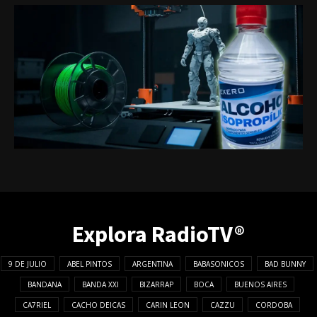
Explora RadioTV®
9 DE JULIO
ABEL PINTOS
ARGENTINA
BABASONICOS
BAD BUNNY
BANDANA
BANDA XXI
BIZARRAP
BOCA
BUENOS AIRES
CA7RIEL
CACHO DEICAS
CARIN LEON
CAZZU
CORDOBA