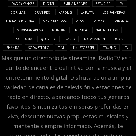
DADDY YANKEE
DIGITAL
EMILIA MERNES
ESTUDIAR
FM
GORILLAZ
GRAN REX
KAROL G
LA PLATA
LOS PALMERAS
LUCIANO PEREYRA
MARIA BECERRA
MESSI
MEXICO
MIRANDA
MOVISTAR ARENA
MUNDIAL
MUSICA
NATHY PELUSO
PESO PLUMA
QUEVEDO
RADIO
RICKY MARTIN
ROCK
SHAKIRA
SODA STEREO
TINI
TINI STOESSEL
TRUENO
TV
Más que un directorio de streaming, RadioTV es tu
punto de encuentro definitivo con la música y el
entretenimiento digital. Disfruta de una amplia
variedad de canales de televisión y estaciones de
radio en directo, abarcando todos tus géneros
favoritos. Sintoniza tus emisoras preferidas en
vivo, descubre nuevas propuestas musicales y
mantente siempre informado. Además, te
acercamos todas las novedades del ambiente