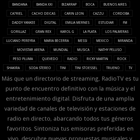
BANDANA
BANDA XXI
BIZARRAP
BOCA
BUENOS AIRES
CA7RIEL
CACHO DEICAS
CARIN LEON
CAZZU
CORDOBA
DADDY YANKEE
DIGITAL
EMILIA MERNES
ESTUDIAR
FM
GORILLAZ
GRAN REX
KAROL G
LA PLATA
LOS PALMERAS
LUCIANO PEREYRA
MARIA BECERRA
MESSI
MEXICO
MIRANDA
MOVISTAR ARENA
MUNDIAL
MUSICA
NATHY PELUSO
PESO PLUMA
QUEVEDO
RADIO
RICKY MARTIN
ROCK
SHAKIRA
SODA STEREO
TINI
TINI STOESSEL
TRUENO
TV
Más que un directorio de streaming, RadioTV es tu
punto de encuentro definitivo con la música y el
entretenimiento digital. Disfruta de una amplia
variedad de canales de televisión y estaciones de
radio en directo, abarcando todos tus géneros
favoritos. Sintoniza tus emisoras preferidas en
vivo, descubre nuevas propuestas musicales y