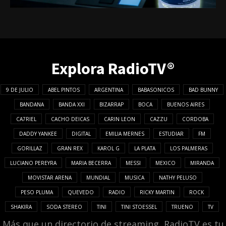
Explora RadioTV®
9 DE JULIO
ABEL PINTOS
ARGENTINA
BABASONICOS
BAD BUNNY
BANDANA
BANDA XXI
BIZARRAP
BOCA
BUENOS AIRES
CA7RIEL
CACHO DEICAS
CARIN LEON
CAZZU
CORDOBA
DADDY YANKEE
DIGITAL
EMILIA MERNES
ESTUDIAR
FM
GORILLAZ
GRAN REX
KAROL G
LA PLATA
LOS PALMERAS
LUCIANO PEREYRA
MARIA BECERRA
MESSI
MEXICO
MIRANDA
MOVISTAR ARENA
MUNDIAL
MUSICA
NATHY PELUSO
PESO PLUMA
QUEVEDO
RADIO
RICKY MARTIN
ROCK
SHAKIRA
SODA STEREO
TINI
TINI STOESSEL
TRUENO
TV
Más que un directorio de streaming, RadioTV es tu